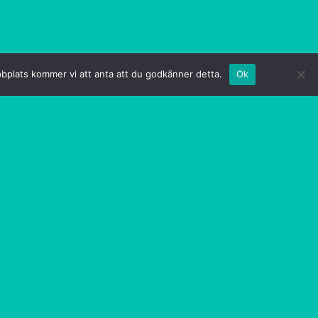
bbplats kommer vi att anta att du godkänner detta.
Ok
KÖPA BIL
 bil kan vara en utmaning, men vi har samlat
tipsen du behöver för att göra en bra affär. Vi
r du kan underhålla ditt fordon på bästa sätt, så
skick och fungerar som det ska. Från däckbyte till