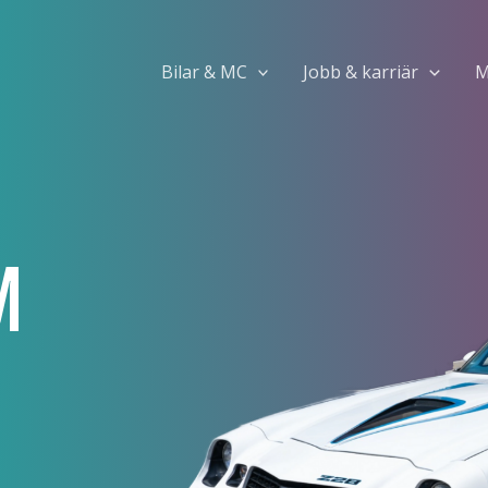
Bilar & MC
Jobb & karriär
M
M