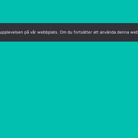
sta upplevelsen på vår webbplats. Om du fortsätter att använda denna we
SÄLJA OCH 
Att sälja eller köpa en
några av de viktigaste 
ger dig också råd om hu
att det alltid är i topp
motoroljebyte.